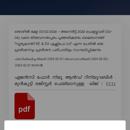
തൊഴിൽ മേള 03/02/2024 - അനെർട്ട് 2024 ഫെബ്രുവരി (02-
04) വരെ തിരുവനന്തപുരം പുത്തരിക്കണ്ടം മൈതാനത്ത്
"സൂര്യകാന്തി RE & EV എക്സ്പോ 2.0" എന്ന പേരിൽ ഒരു
പ്രദർശനവും പ്രദർശന പരിപാടിയും സംഘടിപ്പിക്കുന്നു.
പ്രസിദ്ധീകരിച്ച തീയതി :2024-02-01 |
അവസാന തീയതി :2024-02-03 |
:2024-02-01 06:44:08
ഏജൻസി ഫോർ ന്യൂ ആൻഡ് റിന്യൂവബിൾ എനർജി റിസർച്ച് ആൻഡ് ടെക്നോളജി
മുൻകൂട്ടി രജിസ്റ്റർ ചെയ്യാനുള്ള  ലിങ്ക് : 
https://r