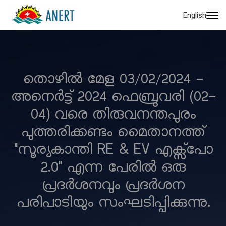
English
തൊഴിൽ മേള 03/02/2024 -
അനെർട്ട് 2024 ഫെബ്രുവരി (02-
04) വരെ തിരുവനന്തപുരം
പുത്തരിക്കണ്ടം മൈതാനത്ത്
"സൂര്യകാന്തി RE & EV എക്സ്പോ
2.0" എന്ന പേരിൽ ഒരു
പ്രദർശനവും പ്രദർശന
പരിപാടിയും സംഘടിപ്പിക്കുന്നു.