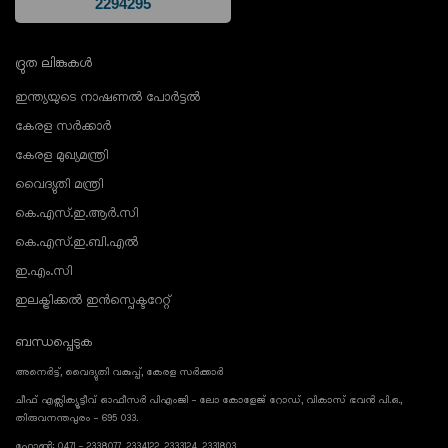
ദ്രുത ലിങ്കുകൾ
ഇന്ത്യയുടെ നാഷണൽ പോർട്ടൽ
കേരള സർക്കാർ
കേരള മുഖ്യമന്ത്രി
വൈദ്യുതി മന്ത്രി
കെ.എസ്.ഇ.ആർ.സി
കെ.എസ്.ഇ.ബി.എൽ
ഇ.എം.സി
ഇലക്ട്രിക്കൽ ഇൻസ്പെക്ടറേറ്റ്
ബന്ധപ്പെടുക
അനെർട്ട്, വൈദ്യുതി വകുപ്പ്, കേരള സർക്കാർ
ചീഫ് എക്സിക്യൂട്ടീവ് ഓഫീസർ പിഎംജി - ലോ കോളേജ് റോഡ്, വികാസ് ഭവൻ പി.ഒ.,
തിരുവനന്തപുരം - 695 033.
ഫോൺ: 0471 - 2338077, 2334122, 2333124, 2331803