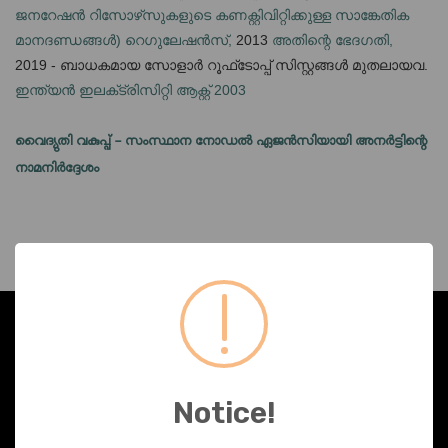
ജനറേഷൻ റിസോഴ്‌സുകളുടെ കണക്റ്റിവിറ്റിക്കുള്ള സാങ്കേതിക
മാനദണ്ഡങ്ങൾ) റെഗുലേഷൻസ്,
2013
അതിന്റെ ഭേദഗതി,
2019 - ബാധകമായ സോളാർ റൂഫ്‌ടോപ്പ് സിസ്റ്റങ്ങൾ മുതലായവ.
ഇന്ത്യൻ ഇലക്‌ട്രിസിറ്റി ആക്റ്റ് 2003
വൈദ്യുതി വകുപ്പ് - സംസ്ഥാന നോഡൽ ഏജൻസിയായി അനർട്ടിന്റെ
നാമനിർദ്ദേശം
ഞങ്ങളേക്കുറിച്ച്
Notice!
ഏജൻസി ഫോർ ന്യൂ ആൻഡ് റിന്യൂവബിൾ എനർജി റിസർച്ച് ആൻഡ് ടെക്നോളജി (ANERT)
1986-ൽ സൊസൈറ്റീസ് ആക്ട് പ്രകാരം സ്ഥാപിതമായ ഒരു സ്വയംഭരണ സ്ഥാപനമാണ്,