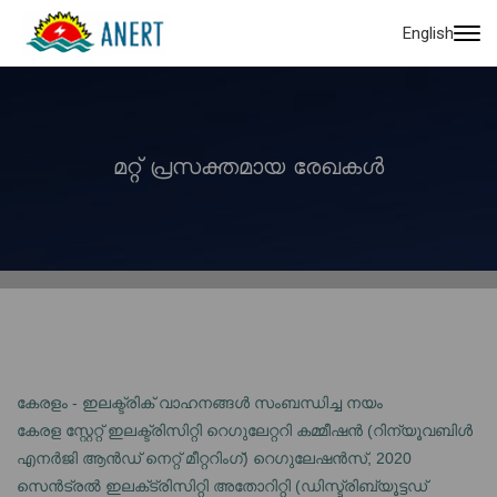
English
മറ്റ് പ്രസക്തമായ രേഖകൾ
കേരളം - ഇലക്ട്രിക് വാഹനങ്ങൾ സംബന്ധിച്ച നയം
കേരള സ്റ്റേറ്റ് ഇലക്ട്രിസിറ്റി റെഗുലേറ്ററി കമ്മീഷൻ (റിന്യൂവബിൾ
എനർജി ആൻഡ് നെറ്റ് മീറ്ററിംഗ്) റെഗുലേഷൻസ്, 2020
സെൻട്രൽ ഇലക്‌ട്രിസിറ്റി അതോറിറ്റി (ഡിസ്ട്രിബ്യൂട്ടഡ്