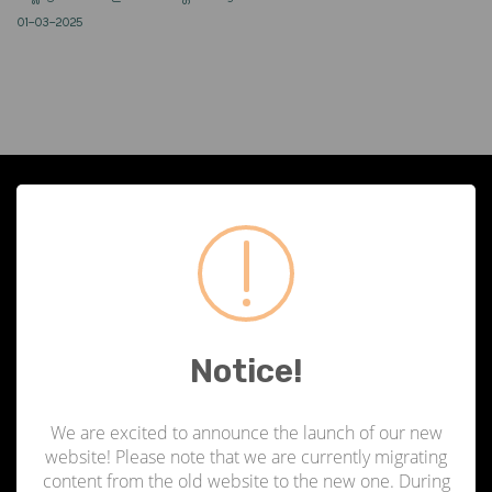
01-03-2025
ഞങ്ങളേക്കുറിച്ച്
ഏജൻസി ഫോർ ന്യൂ ആൻഡ് റിന്യൂവബിൾ എനർജി റിസർച്ച് ആൻഡ് ടെക്നോളജി (ANERT)
1986-ൽ സൊസൈറ്റീസ് ആക്ട് പ്രകാരം സ്ഥാപിതമായ ഒരു സ്വയംഭരണ സ്ഥാപനമാണ്,
ഇപ്പോൾ വൈദ്യുതി വകുപ്പിന് കീഴിൽ പ്രവർത്തിക്കുന്ന കേരള സർക്കാർ;
തിരുവനന്തപുരത്താണ് ആസ്ഥാനം.
Notice!
സന്ദർശകരുടെ എണ്ണം
We are excited to announce the launch of our new
website! Please note that we are currently migrating
content from the old website to the new one. During