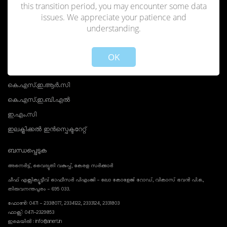
this transition period, you may encounter some data
ദ്രുത ലിങ്കുകൾ
issues. We appreciate your patience and
ഇന്ത്യയുടെ നാഷണൽ പോർട്ടൽ
understanding.
Not valid!
!
കേരള സർക്കാർ
OK
കേരള മുഖ്യമന്ത്രി
വൈദ്യുതി മന്ത്രി
കെ.എസ്.ഇ.ആർ.സി
കെ.എസ്.ഇ.ബി.എൽ
ഇ.എം.സി
ഇലക്ട്രിക്കൽ ഇൻസ്പെക്ടറേറ്റ്
ബന്ധപ്പെടുക
അനെർട്ട്, വൈദ്യുതി വകുപ്പ്, കേരള സർക്കാർ
ചീഫ് എക്സിക്യൂട്ടീവ് ഓഫീസർ പിഎംജി - ലോ കോളേജ് റോഡ്, വികാസ് ഭവൻ പി.ഒ.,
തിരുവനന്തപുരം - 695 033.
ഫോൺ: 0471 - 2338077, 2334122, 2333124, 2331803
ഫാക്സ്: 0471-2329853
ഇമെയിൽ : info@anert.in