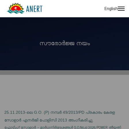
English
സൗരോർജ്ജ നയം
25.11.2013-ലെ G.O. (P) നമ്പർ 49/2013/PD പ്രകാരം കേരള
സോളാർ എനർജി പോളിസി 2013 അംഗീകരിച്ചു.
ഫ്ലോട്ടിംഗ് സോളാർ - മാർഗ്ഗനിർദ്ദേശങ്ങൾ G.O.No.4/2025/POWER തീയതി