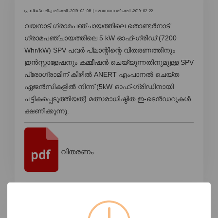
പ്രസിദ്ധീകരിച്ച തീയതി :2019-02-08 |
അവസാന തീയതി :2019-02-22
വയനാട് ഗ്രാമപഞ്ചായത്തിലെ തൊണ്ടർനാട്
ഗ്രാമപഞ്ചായത്തിലെ 5 kW ഓഫ്-ഗ്രിഡ് (7200
Whr/kW) SPV പവർ പ്ലാന്റിന്റെ വിതരണത്തിനും
ഇൻസ്റ്റാളേഷനും കമ്മീഷൻ ചെയ്യുന്നതിനുമുള്ള SPV
പ്രോഗ്രാമിന് കീഴിൽ ANERT എംപാനൽ ചെയ്ത
ഏജൻസികളിൽ നിന്ന് (5kW ഓഫ്-ഗ്രിഡിനായി
പട്ടികപ്പെടുത്തിയത്) മത്സരാധിഷ്ഠിത ഇ-ടെൻഡറുകൾ
ക്ഷണിക്കുന്നു.
വിതരണം