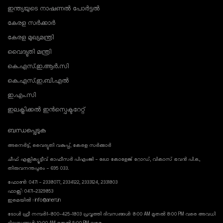
ഇന്ത്യയുടെ നാഷണൽ പോർട്ടൽ
കേരള സർക്കാർ
കേരള മുഖ്യമന്ത്രി
വൈദ്യുതി മന്ത്രി
കെ.എസ്.ഇ.ആർ.സി
കെ.എസ്.ഇ.ബി.എൽ
ഇ.എം.സി
ഇലക്ട്രിക്കൽ ഇൻസ്പെക്ടറേറ്റ്
ബന്ധപ്പെടുക
അനെർട്ട്, വൈദ്യുതി വകുപ്പ്, കേരള സർക്കാർ
ചീഫ് എക്സിക്യൂട്ടീവ് ഓഫീസർ പിഎംജി - ലോ കോളേജ് റോഡ്, വികാസ് ഭവൻ പി.ഒ.,
തിരുവനന്തപുരം - 695 033.
ഫോൺ: 0471 - 2338077, 2334122, 2333124, 2331803
ഫാക്സ്: 0471-2329853
ഇമെയിൽ : info@anert.in
ടോൾ ഫ്രീ നമ്പർ:1-800-425-1803 പ്രവൃത്തി ദിവസങ്ങൾ: 8:00 AM മുതൽ 8:00 PM വരെ അവധി