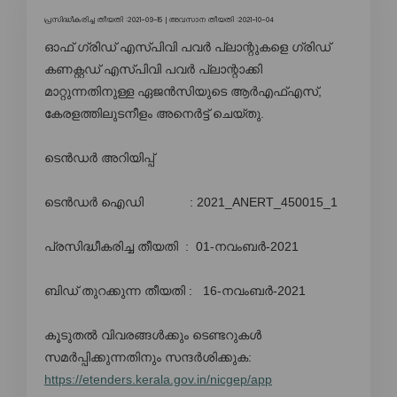
പ്രസിദ്ധീകരിച്ച തീയതി :2021-09-15 |
അവസാന തീയതി :2021-10-04
ഓഫ് ഗ്രിഡ് എസ്പിവി പവർ പ്ലാന്റുകളെ ഗ്രിഡ്
കണക്റ്റഡ് എസ്പിവി പവർ പ്ലാന്റാക്കി
മാറ്റുന്നതിനുള്ള ഏജൻസിയുടെ ആർഎഫ്എസ്,
കേരളത്തിലുടനീളം അനെർട്ട് ചെയ്തു.
ടെൻഡർ അറിയിപ്പ്
ടെൻഡർ ഐഡി : 2021_ANERT_450015_1
പ്രസിദ്ധീകരിച്ച തീയതി : 01-നവംബർ-2021
ബിഡ് തുറക്കുന്ന തീയതി : 16-നവംബർ-2021
കൂടുതൽ വിവരങ്ങൾക്കും ടെണ്ടറുകൾ
സമർപ്പിക്കുന്നതിനും സന്ദർശിക്കുക:
https://etenders.kerala.gov.in/nicgep/app