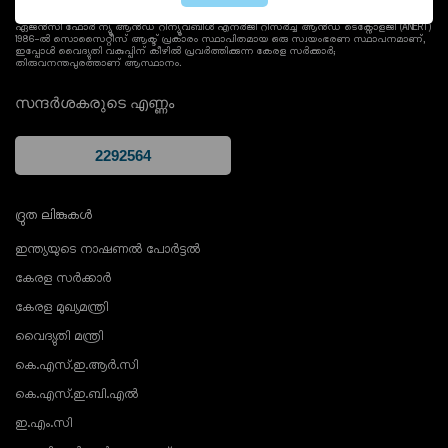
ഏജൻസി ഫോർ ന്യൂ ആൻഡ് റിന്യൂവബിൾ എനർജി റിസർച്ച് ആൻഡ് ടെക്നോളജി (ANERT)
1986-ൽ സൊസൈറ്റീസ് ആക്ട് പ്രകാരം സ്ഥാപിതമായ ഒരു സ്വയംഭരണ സ്ഥാപനമാണ്,
ഇപ്പോൾ വൈദ്യുതി വകുപ്പിന് കീഴിൽ പ്രവർത്തിക്കുന്ന കേരള സർക്കാർ;
തിരുവനന്തപുരത്താണ് ആസ്ഥാനം.
സന്ദർശകരുടെ എണ്ണം
ദ്രുത ലിങ്കുകൾ
ഇന്ത്യയുടെ നാഷണൽ പോർട്ടൽ
കേരള സർക്കാർ
കേരള മുഖ്യമന്ത്രി
വൈദ്യുതി മന്ത്രി
കെ.എസ്.ഇ.ആർ.സി
കെ.എസ്.ഇ.ബി.എൽ
ഇ.എം.സി