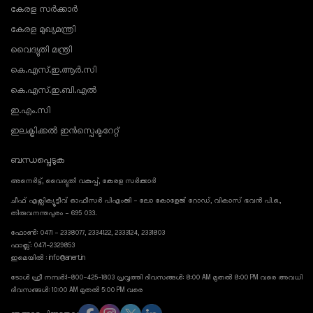
കേരള സർക്കാർ
കേരള മുഖ്യമന്ത്രി
വൈദ്യുതി മന്ത്രി
കെ.എസ്.ഇ.ആർ.സി
കെ.എസ്.ഇ.ബി.എൽ
ഇ.എം.സി
ഇലക്ട്രിക്കൽ ഇൻസ്പെക്ടറേറ്റ്
ബന്ധപ്പെടുക
അനെർട്ട്, വൈദ്യുതി വകുപ്പ്, കേരള സർക്കാർ
ചീഫ് എക്സിക്യൂട്ടീവ് ഓഫീസർ പിഎംജി - ലോ കോളേജ് റോഡ്, വികാസ് ഭവൻ പി.ഒ.,
തിരുവനന്തപുരം - 695 033.
ഫോൺ: 0471 - 2338077, 2334122, 2333124, 2331803
ഫാക്സ്: 0471-2329853
ഇമെയിൽ : info@anert.in
ടോൾ ഫ്രീ നമ്പർ:1-800-425-1803 പ്രവൃത്തി ദിവസങ്ങൾ: 8:00 AM മുതൽ 8:00 PM വരെ അവധി
ദിവസങ്ങൾ: 10:00 AM മുതൽ 5:00 PM വരെ