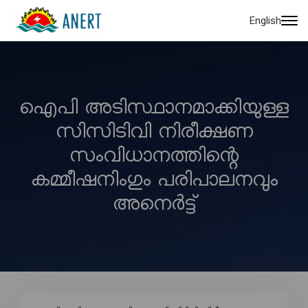
English
ഐപി അടിസ്ഥാനമാക്കിയുള്ള
സിസിടിവി നിരീക്ഷണ
സംവിധാനത്തിന്റെ
കമ്മീഷനിംഗും പരിപാലനവും
അനെർട്ട്