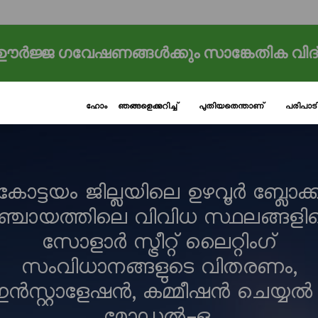
ർജ്ജ ഗവേഷണങ്ങൾക്കും സാങ്കേതിക വിദ
ഹോം
ഞങ്ങളെക്കുറിച്ച്
പുതിയതെന്താണ്
പരിപാ
കോട്ടയം ജില്ലയിലെ ഉഴവൂർ ബ്ലോക്ക
ഞ്ചായത്തിലെ വിവിധ സ്ഥലങ്ങളി
സോളാർ സ്ട്രീറ്റ് ലൈറ്റിംഗ്
സംവിധാനങ്ങളുടെ വിതരണം,
ൻസ്റ്റാളേഷൻ, കമ്മീഷൻ ചെയ്യൽ
മോഡൽ-ഒ.