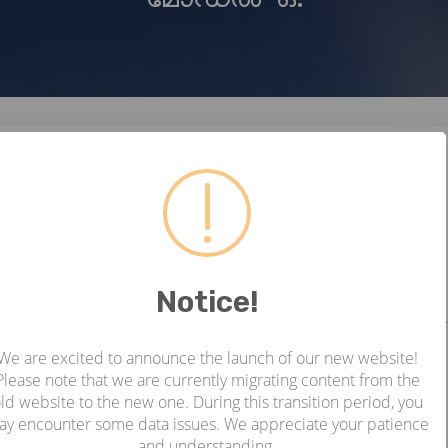
തിലെ വിവിധ സ്ഥലങ്ങളിലെ സോളാർ സ്ട്രീറ്റ് ലൈറ്റിംഗ്
, കമ്മീഷൻ ചെയ്യൽ - മോഡൽ-ഒ.
്ചായത്തിലെ വിവിധ സ്ഥലങ്ങളിലെ സോളാർ സ്ട്രീറ്റ്
Notice!
ഇൻസ്റ്റാളേഷൻ, കമ്മീഷൻ ചെയ്യൽ - മോഡൽ-ഒ.
We are excited to announce the launch of our new website!
Please note that we are currently migrating content from the
ld website to the new one. During this transition period, you
ay encounter some data issues. We appreciate your patience
െ ഉഴവൂർ ബ്ലോക്ക് പഞ്ചായത്തിലെ വിവിധ സ്ഥലങ്ങളിലെ
and understanding.