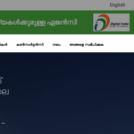
English
്യകൾക്കുമുള്ള ഏജൻസി
ടികൾ
കൺസൾട്ടൻസി
നയം
ഞങ്ങളെ സമീപിക്കുക
്
ലെ
 -