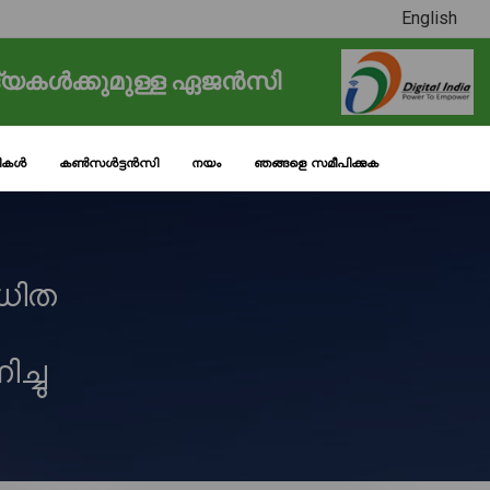
English
്യകൾക്കുമുള്ള ഏജൻസി
ടികൾ
കൺസൾട്ടൻസി
നയം
ഞങ്ങളെ സമീപിക്കുക
ധിത
്ചു