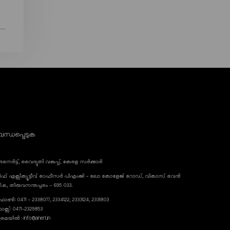
ന്ധപ്പെടുക
നെർട്ട്, വൈദ്യുതി വകുപ്പ്, കേരള സർക്കാർ
ീഫ് എക്സിക്യൂട്ടീവ് ഓഫീസർ പിഎംജി - ലോ കോളേജ് റോഡ്, വികാസ് ഭവൻ
ി.ഒ., തിരുവനന്തപുരം - 695 033.
ോൺ: 0471 - 2338077, 2334122, 2333124, 2331803
ാക്സ്: 0471-2329853
മെയിൽ : info@anert.in