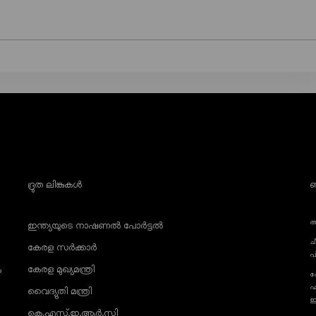
ദ്രുത ലിങ്കുകൾ
ബ
അ
ഇന്ത്യയുടെ നാഷണൽ പോർട്ടൽ
ച
കേരള സർക്കാർ
പ
കേരള മുഖ്യമന്ത്രി
ു
ഫ
ഫ
വൈദ്യുതി മന്ത്രി
ഇ
കെ.എസ്.ഇ.ആർ.സി