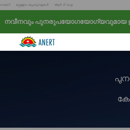
ഗാലറി
മറ്റുള്ളവ പ്രോഗ്രാമുകൾ
ആർ ടി ഐ
നവീനവും പുനരുപയോഗയോഗ്യവുമായ ഊ
പു
കോ