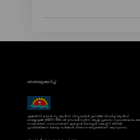
ഞങ്ങളേക്കുറിച്ച്
ഏജൻസി ഫോർ ന്യൂ ആൻഡ് റിന്യൂവബിൾ എനർജി റിസർച്ച് ആൻഡ്
ടെക്നോളജി (ANERT) 1986-ൽ സൊസൈറ്റീസ് ആക്ട് പ്രകാരം സ്ഥാപിതമായ ഒര
സ്വയംഭരണ സ്ഥാപനമാണ്, ഇപ്പോൾ വൈദ്യുതി വകുപ്പിന് കീഴിൽ
പ്രവർത്തിക്കുന്ന കേരള സർക്കാർ; തിരുവനന്തപുരത്താണ് ആസ്ഥാനം.