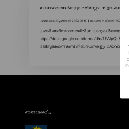
ഇ വാഹനങ്ങൾക്കുള്ള രജിസ്ട്രേഷൻ (ഇ-കാറുക
പ്രസിദ്ധീകരിച്ച തീയതി :2023-05-01 |
അവസാന തീയതി :2023-05-2
കരാർ അടിസ്ഥാനത്തിൽ ഇ കാറുകൾക്കായി രജിസ്റ
https://docs.google.com/forms/d/e/1FAIpQL
രജിസ്ട്രേഷന് മുമ്പ് നിബന്ധനകളും വ്യവസ്ഥക
o
m
ഞങ്ങളേക്കുറിച്ച്