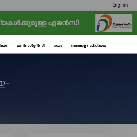
English
്യകൾക്കുമുള്ള ഏജൻസി
ടികൾ
കൺസൾട്ടൻസി
നയം
ഞങ്ങളെ സമീപിക്കുക
(ഇ-