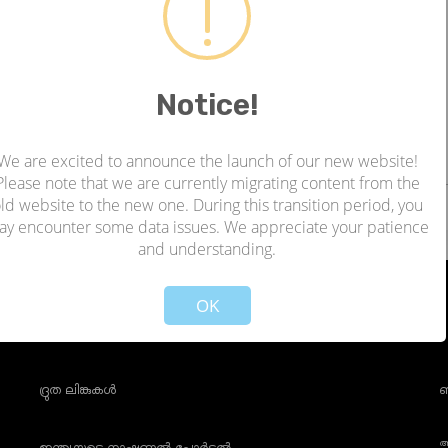
ൾ)
0 |
:2023-05-29 08:16:24
Notice!
്റർ ചെയ്യാൻ ലിങ്ക് ക്ലിക്ക് ചെയ്യുക
SckQbMPAh7UO79tiEajAL7AGHXDYRdvd9GMgtgP6pC_5estmw/viewform
We are excited to announce the launch of our new website!
ളും വായിക്കുക.
Please note that we are currently migrating content from the
ld website to the new one. During this transition period, you
ay encounter some data issues. We appreciate your patience
and understanding.
!
Not valid!
OK
ദ്രുത ലിങ്കുകൾ
ബ
അ