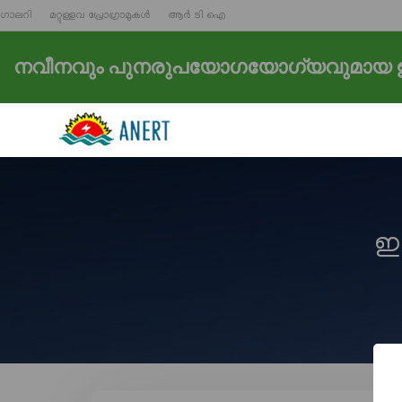
ഗാലറി
മറ്റുള്ളവ പ്രോഗ്രാമുകൾ
ആർ ടി ഐ
നവീനവും പുനരുപയോഗയോഗ്യവുമായ ഊ
ഇ 