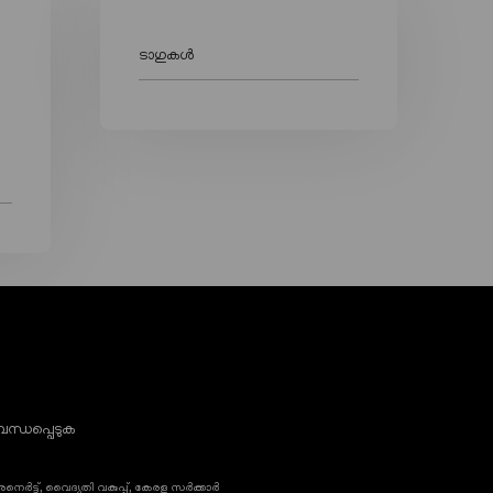
ടാഗുകൾ
ന്ധപ്പെടുക
നെർട്ട്, വൈദ്യുതി വകുപ്പ്, കേരള സർക്കാർ