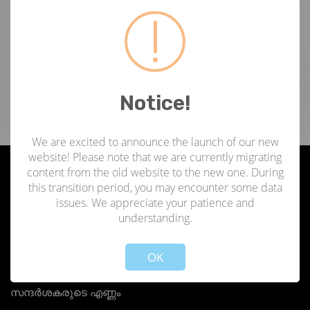
ടാഗുകൾ
Notice!
We are excited to announce the launch of our new
website! Please note that we are currently migrating
content from the old website to the new one. During
ഞങ്ങളേക്കുറിച്ച്
this transition period, you may encounter some data
issues. We appreciate your patience and
understanding.
Not valid!
!
ഏജൻസി ഫോർ ന്യൂ ആൻഡ് റിന്യൂവബിൾ എനർജി റിസർച്ച് ആൻഡ് ടെക്നോളജി (ANERT)
1986-ൽ സൊസൈറ്റീസ് ആക്ട് പ്രകാരം സ്ഥാപിതമായ ഒരു സ്വയംഭരണ സ്ഥാപനമാണ്,
OK
ഇപ്പോൾ വൈദ്യുതി വകുപ്പിന് കീഴിൽ പ്രവർത്തിക്കുന്ന കേരള സർക്കാർ;
തിരുവനന്തപുരത്താണ് ആസ്ഥാനം.
സന്ദർശകരുടെ എണ്ണം