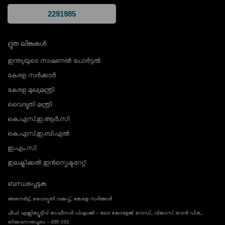
ദ്രുത ലിങ്കുകൾ
ഇന്ത്യയുടെ നാഷണൽ പോർട്ടൽ
കേരള സർക്കാർ
കേരള മുഖ്യമന്ത്രി
വൈദ്യുതി മന്ത്രി
കെ.എസ്.ഇ.ആർ.സി
കെ.എസ്.ഇ.ബി.എൽ
ഇ.എം.സി
ഇലക്ട്രിക്കൽ ഇൻസ്പെക്ടറേറ്റ്
ബന്ധപ്പെടുക
അനെർട്ട്, വൈദ്യുതി വകുപ്പ്, കേരള സർക്കാർ
ചീഫ് എക്സിക്യൂട്ടീവ് ഓഫീസർ പിഎംജി - ലോ കോളേജ് റോഡ്, വികാസ് ഭവൻ പി.ഒ.,
തിരുവനന്തപുരം - 695 033.