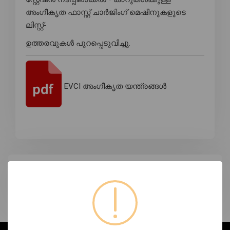
അംഗീകൃത ഫാസ്റ്റ് ചാർജിംഗ് മെഷീനുകളുടെ
ലിസ്റ്റ്-
ഉത്തരവുകൾ പുറപ്പെടുവിച്ചു.
EVCI അംഗീകൃത യന്ത്രങ്ങൾ
ടാഗുകൾ