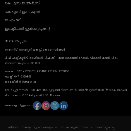
കെ.എസ്.ഇ.ആർ.സി
കെ.എസ്.ഇ.ബി.എൽ
ഇ.എം.സി
ഇലക്ട്രിക്കൽ ഇൻസ്പെക്ടറേറ്റ്
ബന്ധപ്പെടുക
അനെർട്ട്, വൈദ്യുതി വകുപ്പ്, കേരള സർക്കാർ
ചീഫ് എക്സിക്യൂട്ടീവ് ഓഫീസർ പിഎംജി - ലോ കോളേജ് റോഡ്, വികാസ് ഭവൻ പി.ഒ.,
തിരുവനന്തപുരം - 695 033.
ഫോൺ: 0471 - 2338077, 2334122, 2333124, 2331803
ഫാക്സ്: 0471-2329853
ഇമെയിൽ : info@anert.in
ടോൾ ഫ്രീ നമ്പർ:1-800-425-1803 പ്രവൃത്തി ദിവസങ്ങൾ: 8:00 AM മുതൽ 8:00 PM വരെ അവധി
ദിവസങ്ങൾ: 10:00 AM മുതൽ 5:00 PM വരെ
ഞങ്ങളെ പിന്തുടരുക:
നിബന്ധനകളും വ്യവസ്ഥകളും
സ്വകാര്യതാ നയം
സൈറ്റ്മാപ്പ്